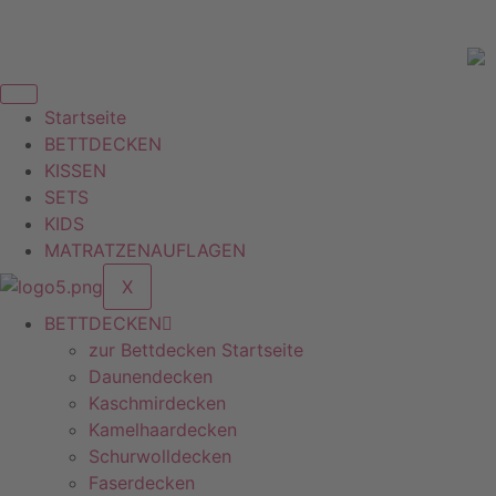
Zum
ft zu erreichen, erfüllen wir unsere Produkte erst
Inhalt
springen
Startseite
BETTDECKEN
KISSEN
SETS
KIDS
MATRATZENAUFLAGEN
X
BETTDECKEN
zur Bettdecken Startseite
Daunendecken
Kaschmirdecken
Kamelhaardecken
Schurwolldecken
Faserdecken