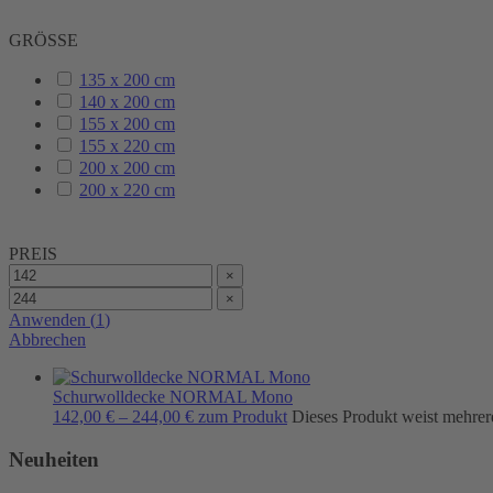
GRÖSSE
135 x 200 cm
140 x 200 cm
155 x 200 cm
155 x 220 cm
200 x 200 cm
200 x 220 cm
PREIS
×
×
Anwenden
(
1
)
Abbrechen
Schurwolldecke NORMAL Mono
142,00
€
–
244,00
€
zum Produkt
Dieses Produkt weist mehrer
Neuheiten