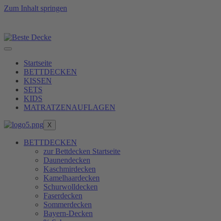
Zum Inhalt springen
t zu erreichen, erfüllen wir unsere Produkte erst nach 
Startseite
BETTDECKEN
KISSEN
SETS
KIDS
MATRATZENAUFLAGEN
X
BETTDECKEN
zur Bettdecken Startseite
Daunendecken
Kaschmirdecken
Kamelhaardecken
Schurwolldecken
Faserdecken
Sommerdecken
Bayern-Decken