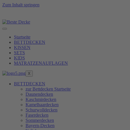
Zum Inhalt springen
üllkraft zu erreichen, erfüllen wir unsere Produkte ers
Startseite
BETTDECKEN
KISSEN
SETS
KIDS
MATRATZENAUFLAGEN
X
BETTDECKEN
zur Bettdecken Startseite
Daunendecken
Kaschmirdecken
Kamelhaardecken
Schurwolldecken
Faserdecken
Sommerdecken
Bayern-Decken