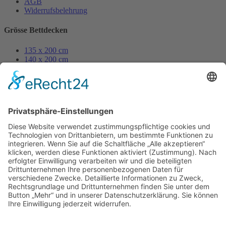
AGB
Widerrufsbelehrung
Grösse Bettdecken
135 x 200 cm
140 x 200 cm
155 x 200 cm
155 x 220 cm
200 x 200 cm
250 x 200 cm
Grösse Kissen
80 x 80 cm
70 x 90 cm
40 x 80 cm
40 x 60 cm
60 x 80 cm
35 x 40 cm
50 x 50 cm
40 x 40 cm
© 2023 Beste Decke – All rights reserved