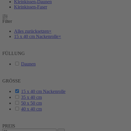
Kleinkissen-Daunen
Kleinkissen-Faser
Filter
Alles zurücksetzen
×
15 x 40 cm Nackenrolle
×
FÜLLUNG
Daunen
GRÖSSE
15 x 40 cm Nackenrolle
35 x 40 cm
50 x 50 cm
40 x 40 cm
PREIS