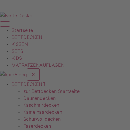
Zum
n wir unsere Produkte erst nach dem Bestellungsein
Inhalt
springen
Startseite
BETTDECKEN
KISSEN
SETS
KIDS
MATRATZENAUFLAGEN
X
BETTDECKEN
zur Bettdecken Startseite
Daunendecken
Kaschmirdecken
Kamelhaardecken
Schurwolldecken
Faserdecken