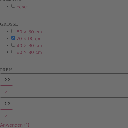
Faser
GRÖSSE
80 x 80 cm
70 x 90 cm
40 x 80 cm
60 x 80 cm
PREIS
×
×
Anwenden
(
1
)