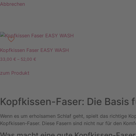
Abbrechen
Kopfkissen Faser EASY WASH
33,00
€
–
52,00
€
Dieses
zum Produkt
Produkt
weist
mehrere
Varianten
Kopfkissen-Faser: Die Basis 
auf.
Die
Wenn es um erholsamen Schlaf geht, spielt das richtige Ko
Optionen
Kopfkissen-Faser. Diese Fasern sind nicht nur für den Komfo
können
auf
Was macht eine gute Kopfkissen-Faser