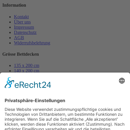
Information
Kontakt
Über uns
Impressum
Datenschutz
AGB
Widerrufsbelehrung
Grösse Bettdecken
135 x 200 cm
140 x 200 cm
155 x 200 cm
155 x 220 cm
200 x 200 cm
250 x 200 cm
Grösse Kissen
80 x 80 cm
70 x 90 cm
40 x 80 cm