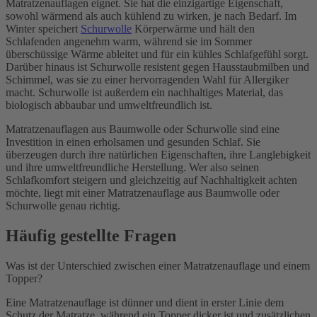
Matratzenauflagen eignet. Sie hat die einzigartige Eigenschaft,
sowohl wärmend als auch kühlend zu wirken, je nach Bedarf. Im
Winter speichert
Schurwolle
Körperwärme und hält den
Schlafenden angenehm warm, während sie im Sommer
überschüssige Wärme ableitet und für ein kühles Schlafgefühl sorgt.
Darüber hinaus ist Schurwolle resistent gegen Hausstaubmilben und
Schimmel, was sie zu einer hervorragenden Wahl für Allergiker
macht. Schurwolle ist außerdem ein nachhaltiges Material, das
biologisch abbaubar und umweltfreundlich ist.
Matratzenauflagen aus Baumwolle oder Schurwolle sind eine
Investition in einen erholsamen und gesunden Schlaf. Sie
überzeugen durch ihre natürlichen Eigenschaften, ihre Langlebigkeit
und ihre umweltfreundliche Herstellung. Wer also seinen
Schlafkomfort steigern und gleichzeitig auf Nachhaltigkeit achten
möchte, liegt mit einer Matratzenauflage aus Baumwolle oder
Schurwolle genau richtig.
Häufig gestellte Fragen
Was ist der Unterschied zwischen einer Matratzenauflage und einem
Topper?
Eine Matratzenauflage ist dünner und dient in erster Linie dem
Schutz der Matratze, während ein Topper dicker ist und zusätzlichen