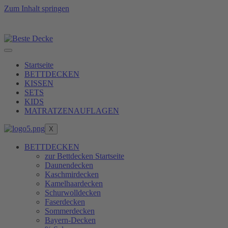
Zum Inhalt springen
lkraft zu erreichen, erfüllen wir unsere Produkte erst 
Startseite
BETTDECKEN
KISSEN
SETS
KIDS
MATRATZENAUFLAGEN
X
BETTDECKEN
zur Bettdecken Startseite
Daunendecken
Kaschmirdecken
Kamelhaardecken
Schurwolldecken
Faserdecken
Sommerdecken
Bayern-Decken