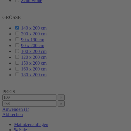
Schurwolle
GRÖSSE
140 x 200 cm
200 x 200 cm
90 x 190 cm
90 x 200 cm
100 x 200 cm
120 x 200 cm
150 x 200 cm
160 x 200 cm
180 x 200 cm
PREIS
×
×
Anwenden
(
1
)
Abbrechen
Matratzenauflagen
% Sale