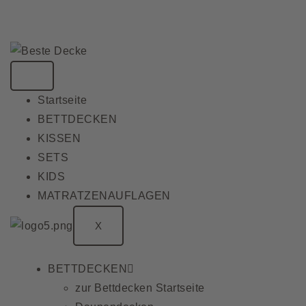
Zum
u erreichen, erfüllen wir unsere Produkte erst n
Inhalt
springen
Startseite
BETTDECKEN
KISSEN
SETS
KIDS
MATRATZENAUFLAGEN
X
BETTDECKEN
zur Bettdecken Startseite