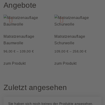
Angebote
Varianten
Varianten
auf.
auf.
Die
Die
Optionen
Optionen
können
können
auf
auf
Matratzenauflage
Matratzenauflage
der
der
Baumwolle
Schurwolle
Produktseite
Produktseite
96,00
€
–
109,00
€
109,00
€
–
258,00
€
gewählt
gewählt
Dieses
Dieses
werden
werden
zum Produkt
zum Produkt
Produkt
Produkt
weist
weist
mehrere
mehrere
Zuletzt angesehen
Varianten
Varianten
auf.
auf.
Die
Die
Sie haben sich noch keines der Produkte angesehen.