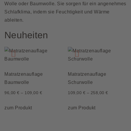
Wolle oder Baumwolle. Sie sorgen für ein angenehmes
Schlafklima, indem sie Feuchtigkeit und Wärme
ableiten.
Neuheiten
Matratzenauflage
Matratzenauflage
Baumwolle
Schurwolle
96,00
€
–
109,00
€
109,00
€
–
258,00
€
Dieses
Dieses
zum Produkt
zum Produkt
Produkt
Produkt
weist
weist
mehrere
mehrere