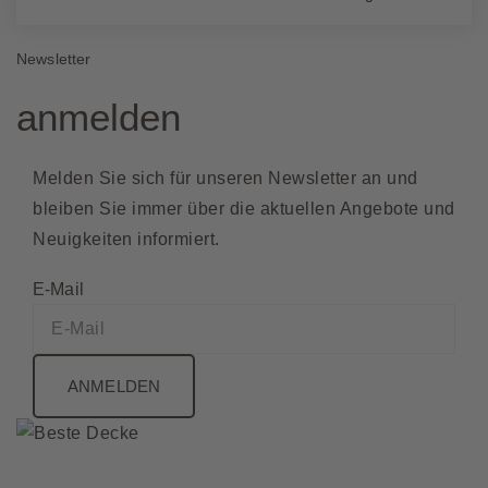
Optionen
Optionen
können
können
Newsletter
auf
auf
der
der
anmelden
Produktseite
Produktseite
gewählt
gewählt
Melden Sie sich für unseren Newsletter an und
werden
werden
bleiben Sie immer über die aktuellen Angebote und
Neuigkeiten informiert.
E-Mail
ANMELDEN