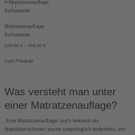
Matratzenauflage
Schurwolle
109,00
€
–
258,00
€
Dieses
zum Produkt
Produkt
weist
mehrere
Was versteht man unter
Varianten
auf.
einer Matratzenauflage?
Die
Optionen
Eine Matratzenauflage, auch bekannt als
können
Matratzenschoner, wurde ursprünglich entworfen, um
auf