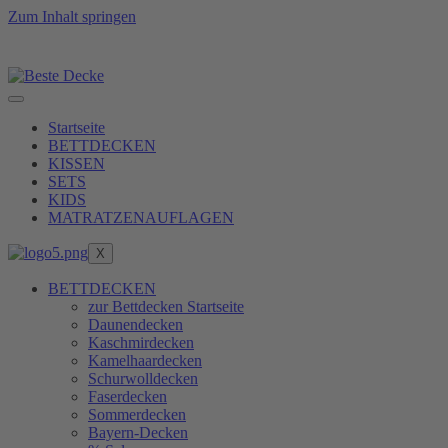
Zum Inhalt springen
e Füllkraft zu erreichen, erfüllen wir unsere Produkte 
Startseite
BETTDECKEN
KISSEN
SETS
KIDS
MATRATZENAUFLAGEN
X
BETTDECKEN
zur Bettdecken Startseite
Daunendecken
Kaschmirdecken
Kamelhaardecken
Schurwolldecken
Faserdecken
Sommerdecken
Bayern-Decken