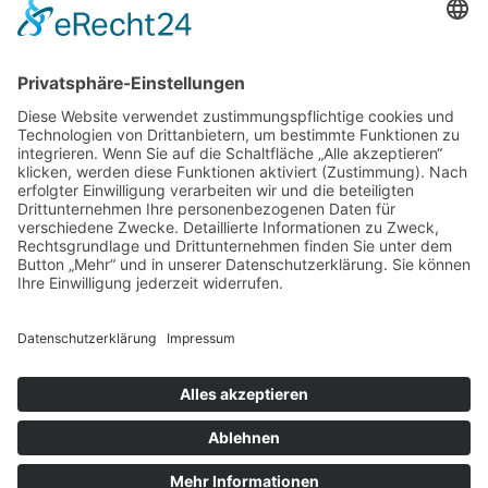
155 x 220 cm
200 x 200 cm
250 x 200 cm
Grösse Kissen
80 x 80 cm
70 x 90 cm
40 x 80 cm
40 x 60 cm
60 x 80 cm
35 x 40 cm
50 x 50 cm
40 x 40 cm
© 2023 Beste Decke – All rights reserved
Design by
KB WebStudio
10% Rabatt
Nutzen Sie jetzt den Code
: sommer
und erhalten Sie 10% Rabatt
auf alle Produkte! Frohes Einkaufen!