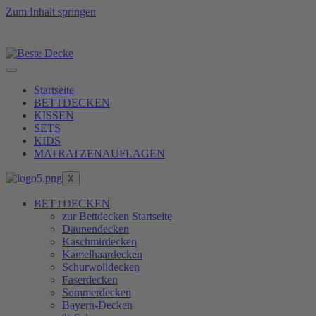
Zum Inhalt springen
te Füllkraft zu erreichen, erfüllen wir unsere Produkte
Startseite
BETTDECKEN
KISSEN
SETS
KIDS
MATRATZENAUFLAGEN
X
BETTDECKEN
zur Bettdecken Startseite
Daunendecken
Kaschmirdecken
Kamelhaardecken
Schurwolldecken
Faserdecken
Sommerdecken
Bayern-Decken