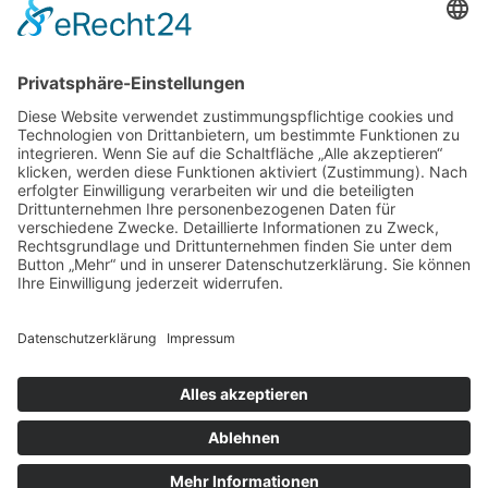
155 x 220 cm
200 x 200 cm
250 x 200 cm
Grösse Kissen
80 x 80 cm
70 x 90 cm
40 x 80 cm
40 x 60 cm
60 x 80 cm
35 x 40 cm
50 x 50 cm
40 x 40 cm
© 2023 Beste Decke – All rights reserved
Design by
KB WebStudio
10% Rabatt
Nutzen Sie jetzt den Code
: sommer
und erhalten Sie 10% Rabatt
auf alle Produkte! Frohes Einkaufen!