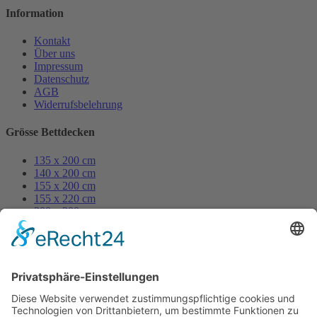
Information
Kontakt
Über uns
Impressum
Datenschutz
AGB
Widerrufsbelehrung
Grösse Bettdecken
135 x 200 cm
140 x 200 cm
155 x 200 cm
155 x 220 cm
200 x 200 cm
250 x 200 cm
Grösse Kissen
80 x 80 cm
70 x 90 cm
40 x 80 cm