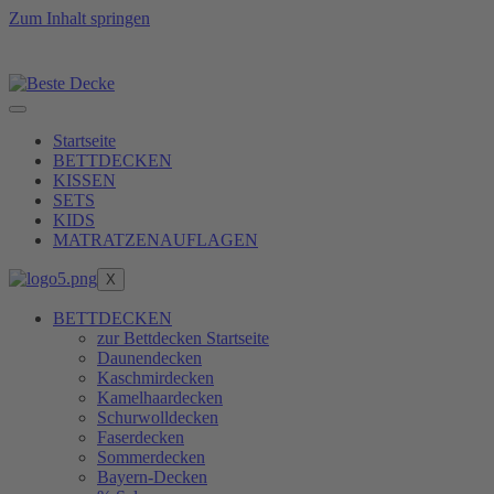
Zum Inhalt springen
ste Füllkraft zu erreichen, erfüllen wir unsere Produkt
Startseite
BETTDECKEN
KISSEN
SETS
KIDS
MATRATZENAUFLAGEN
X
BETTDECKEN
zur Bettdecken Startseite
Daunendecken
Kaschmirdecken
Kamelhaardecken
Schurwolldecken
Faserdecken
Sommerdecken
Bayern-Decken