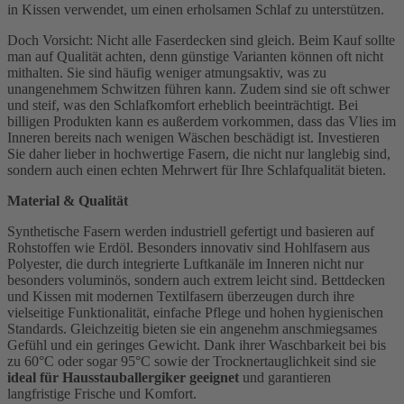
in Kissen verwendet, um einen erholsamen Schlaf zu unterstützen.
Doch Vorsicht: Nicht alle Faserdecken sind gleich. Beim Kauf sollte
man auf Qualität achten, denn günstige Varianten können oft nicht
mithalten. Sie sind häufig weniger atmungsaktiv, was zu
unangenehmem Schwitzen führen kann. Zudem sind sie oft schwer
und steif, was den Schlafkomfort erheblich beeinträchtigt. Bei
billigen Produkten kann es außerdem vorkommen, dass das Vlies im
Inneren bereits nach wenigen Wäschen beschädigt ist. Investieren
Sie daher lieber in hochwertige Fasern, die nicht nur langlebig sind,
sondern auch einen echten Mehrwert für Ihre Schlafqualität bieten.
Material & Qualität
Synthetische Fasern werden industriell gefertigt und basieren auf
Rohstoffen wie Erdöl. Besonders innovativ sind Hohlfasern aus
Polyester, die durch integrierte Luftkanäle im Inneren nicht nur
besonders voluminös, sondern auch extrem leicht sind. Bettdecken
und Kissen mit modernen Textilfasern überzeugen durch ihre
vielseitige Funktionalität, einfache Pflege und hohen hygienischen
Standards. Gleichzeitig bieten sie ein angenehm anschmiegsames
Gefühl und ein geringes Gewicht. Dank ihrer Waschbarkeit bei bis
zu 60°C oder sogar 95°C sowie der Trocknertauglichkeit sind sie
ideal für Hausstauballergiker geeignet
und garantieren
langfristige Frische und Komfort.