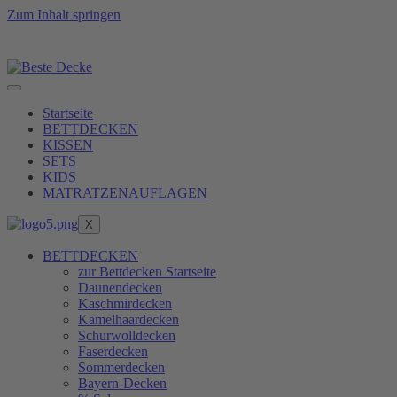
Zum Inhalt springen
 erreichen, erfüllen wir unsere Produkte erst nach dem 
Startseite
BETTDECKEN
KISSEN
SETS
KIDS
MATRATZENAUFLAGEN
X
BETTDECKEN
zur Bettdecken Startseite
Daunendecken
Kaschmirdecken
Kamelhaardecken
Schurwolldecken
Faserdecken
Sommerdecken
Bayern-Decken