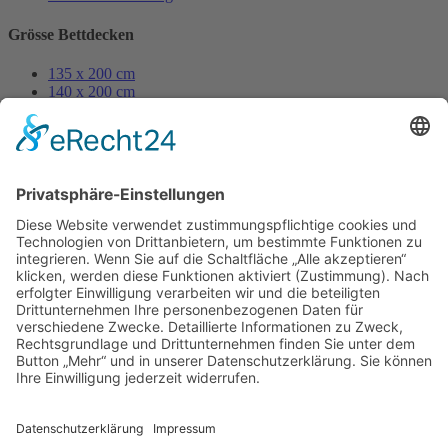
Grösse Bettdecken
135 x 200 cm
140 x 200 cm
155 x 200 cm
155 x 220 cm
200 x 200 cm
250 x 200 cm
Grösse Kissen
80 x 80 cm
70 x 90 cm
40 x 80 cm
40 x 60 cm
60 x 80 cm
35 x 40 cm
50 x 50 cm
40 x 40 cm
© 2023 Beste Decke – All rights reserved
Design by
KB WebStudio