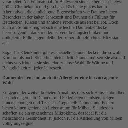
verarbeitet. Als Füllmaterial für Bettwaren sind sie bereits seit etwa
200 n. Chr. bekannt und geschätzt. Bis heute gibt es kaum
Alternativen, die ähnlich gute Eigenschaften wie Daunen bieten.
Besonders in der kalten Jahreszeit sind Daunen als Füllung für
Bettdecken, Kissen und ähnliche Produkte äußerst beliebt. Doch
auch im Sommer eignet sich eine leichte Daunenbettdecke
hervorragend – dank moderner Verarbeitungstechniken und
optimierter Füllmengen bleibt der früher oft befürchtete Hitzestau
aus.
Sogar für Kleinkinder gibt es spezielle Daunendecken, die sowohl
Komfort als auch Sicherheit bieten. Mit Daunen müssen Sie also auf
nichts verzichten – sie sind eine zeitlose Wahl für Wärme und
Behaglichkeit zu jeder Jahreszeit.
Daunendecken sind auch für Allergiker eine hervorragende
Wahl
Entgegen der weitverbreiteten Annahme, dass sich Hausstaubmilben
besonders gerne in Daunen- und Federbetten einnisten, zeigen
Untersuchungen und Tests das Gegenteil: Daunen und Federn
bieten keinen geeigneten Lebensraum für Milben. Stattdessen
schaffen sie ein angenehmes Mikroklima, das ideal für die
menschliche Gesundheit ist, jedoch für die Ansiedlung von Milben
völlig ungeeignet.