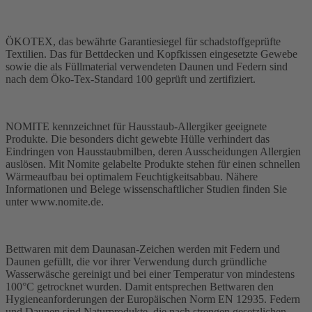
ÖKOTEX, das bewährte Garantiesiegel für schadstoffgeprüfte
Textilien. Das für Bettdecken und Kopfkissen eingesetzte Gewebe
sowie die als Füllmaterial verwendeten Daunen und Federn sind
nach dem Öko-Tex-Standard 100 geprüft und zertifiziert.
NOMITE kennzeichnet für Hausstaub-Allergiker geeignete
Produkte. Die besonders dicht gewebte Hülle verhindert das
Eindringen von Hausstaubmilben, deren Ausscheidungen Allergien
auslösen. Mit Nomite gelabelte Produkte stehen für einen schnellen
Wärmeaufbau bei optimalem Feuchtigkeitsabbau. Nähere
Informationen und Belege wissenschaftlicher Studien finden Sie
unter www.nomite.de.
Bettwaren mit dem Daunasan-Zeichen werden mit Federn und
Daunen gefüllt, die vor ihrer Verwendung durch gründliche
Wasserwäsche gereinigt und bei einer Temperatur von mindestens
100°C getrocknet wurden. Damit entsprechen Bettwaren den
Hygieneanforderungen der Europäischen Norm EN 12935. Federn
und Daunen sind Naturprodukte, die nach strengen gesetzlichen