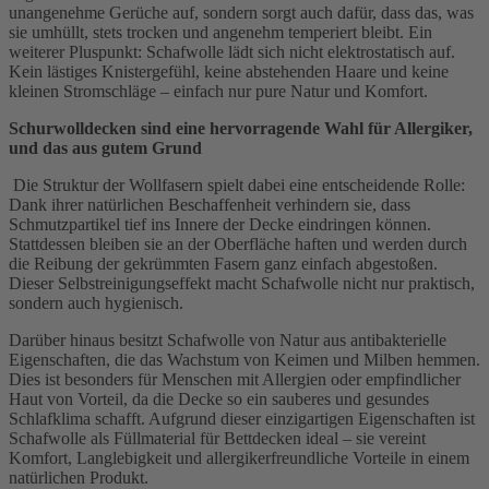
unangenehme Gerüche auf, sondern sorgt auch dafür, dass das, was
sie umhüllt, stets trocken und angenehm temperiert bleibt. Ein
weiterer Pluspunkt: Schafwolle lädt sich nicht elektrostatisch auf.
Kein lästiges Knistergefühl, keine abstehenden Haare und keine
kleinen Stromschläge – einfach nur pure Natur und Komfort.
Schurwolldecken sind eine hervorragende Wahl für Allergiker,
und das aus gutem Grund
Die Struktur der Wollfasern spielt dabei eine entscheidende Rolle:
Dank ihrer natürlichen Beschaffenheit verhindern sie, dass
Schmutzpartikel tief ins Innere der Decke eindringen können.
Stattdessen bleiben sie an der Oberfläche haften und werden durch
die Reibung der gekrümmten Fasern ganz einfach abgestoßen.
Dieser Selbstreinigungseffekt macht Schafwolle nicht nur praktisch,
sondern auch hygienisch.
Darüber hinaus besitzt Schafwolle von Natur aus antibakterielle
Eigenschaften, die das Wachstum von Keimen und Milben hemmen.
Dies ist besonders für Menschen mit Allergien oder empfindlicher
Haut von Vorteil, da die Decke so ein sauberes und gesundes
Schlafklima schafft. Aufgrund dieser einzigartigen Eigenschaften ist
Schafwolle als Füllmaterial für Bettdecken ideal – sie vereint
Komfort, Langlebigkeit und allergikerfreundliche Vorteile in einem
natürlichen Produkt.