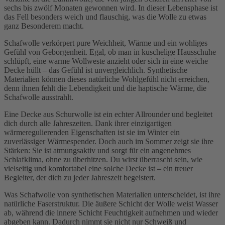
sechs bis zwölf Monaten gewonnen wird. In dieser Lebensphase ist
das Fell besonders weich und flauschig, was die Wolle zu etwas
ganz Besonderem macht.
Schafwolle verkörpert pure Weichheit, Wärme und ein wohliges
Gefühl von Geborgenheit. Egal, ob man in kuschelige Hausschuhe
schlüpft, eine warme Wollweste anzieht oder sich in eine weiche
Decke hüllt – das Gefühl ist unvergleichlich. Synthetische
Materialien können dieses natürliche Wohlgefühl nicht erreichen,
denn ihnen fehlt die Lebendigkeit und die haptische Wärme, die
Schafwolle ausstrahlt.
Eine Decke aus Schurwolle ist ein echter Allrounder und begleitet
dich durch alle Jahreszeiten. Dank ihrer einzigartigen
wärmeregulierenden Eigenschaften ist sie im Winter ein
zuverlässiger Wärmespender. Doch auch im Sommer zeigt sie ihre
Stärken: Sie ist atmungsaktiv und sorgt für ein angenehmes
Schlafklima, ohne zu überhitzen. Du wirst überrascht sein, wie
vielseitig und komfortabel eine solche Decke ist – ein treuer
Begleiter, der dich zu jeder Jahreszeit begeistert.
Was Schafwolle von synthetischen Materialien unterscheidet, ist ihre
natürliche Faserstruktur. Die äußere Schicht der Wolle weist Wasser
ab, während die innere Schicht Feuchtigkeit aufnehmen und wieder
abgeben kann. Dadurch nimmt sie nicht nur Schweiß und