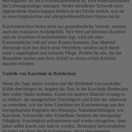
feuchtigkeits- als auch schmutzabweisend ist, wird Hausstaubmilben
die Lebensgrundlage entzogen. Weder nächtlicher Schweiß noch
abgestorbene Hautschuppen bleiben in der Decke zurück, was sie
zu einer hygienischen und allergikerfreundlichen Option macht.
Kaschmirdecken bieten nicht nur gesundheitliche Vorteile, sondern
auch ein exklusives Schlafgefühl. Wer Wert auf höchsten Komfort
und ein luxuriöses Kuschelerlebnis legt, wird mit einer
Kaschmirdecke voll auf seine Kosten kommen. Das Material
überzeugt nicht nur durch seine Weichheit, sondern auch durch
seine Langlebigkeit und einfache Pflege. Perfekt für alle, die das
Besondere suchen und ihren Schlaf zu einem echten Erlebnis
machen möchten.
Vorteile von Kaschmir in Bettdecken
Wenn die Tage kürzer werden und die Herbstluft von nasskalter
Kühle durchzogen ist, beginnt die Zeit, in der Kaschmir-Bettdecken
ihre wahre Stärke entfalten. Kaum ein anderes Material vermag es
so effektiv, die unangenehme Feuchtigkeit und Kälte der Jahreszeit
zu vertreiben, wie das feine Unterhaar der Kaschmirziege aus den
hochgelegenen Regionen des Himalaya. Naturhaarfüllungen, wie
Kaschmir, Schurwolle oder Kamelhaar, besitzen die einzigartige
Fähigkeit, Feuchtigkeit aufzunehmen und wieder abzugeben, ohne
dabei selbst feucht oder kalt zu werden. Besonders hervorzuheben
ist dabei das Haar der Kaschmirziege, die in den extremen