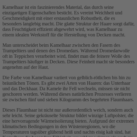
Kamelhaar ist ein faszinierendes Material, das durch seine
einzigartigen Eigenschaften besticht. Es vereint Weichheit und
Geschmeidigkeit mit einer erstaunlichen Robustheit, die es
besonders langlebig macht. Die glatte Struktur der Haare sorgt dafür,
dass Feuchtigkeit effizient abgewehrt wird, was Kamelhaar zu
einem idealen Werkstoff für die Herstellung von Decken macht.
Man unterscheidet beim Kamelhaar zwischen den Fasern des
Trampeltiers und denen des Dromedars. Während Dromedarwolle
oft in Teppichen verarbeitet wird, findet man die feinere Wolle des
Trampeltiers häufiger in Decken. Diese Feinheit macht sie besonders
angenehm auf der Haut.
Die Farbe von Kamelhaar variiert von gelblich-rötlichen bis hin zu
bräunlichen Tönen. Es gibt zwei Arten von Haaren: das Unterhaar
und das Deckhaar. Da Kamele ihr Fell wechseln, müssen sie nicht
geschoren werden. Während dieses natürlichen Prozesses verlieren
sie zwischen fünf und sieben Kilogramm des begehrten Flaumhaars.
Dieses Flaumhaar ist nicht nur außerordentlich weich, sondern auch
sehr leicht. Seine gekräuselte Struktur bildet winzige Luftpolster, die
eine hervorragende Wärmeisolierung bieten. Aufgrund der extremen
klimatischen Bedingungen in den Wüstenregionen, wo die
Temperaturen tagsüber glühend heiß und nachts eisig kalt sind, hat