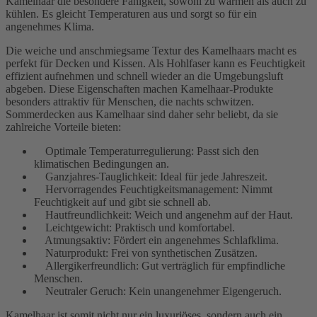
Kamelhaar die besondere Fähigkeit, sowohl zu wärmen als auch zu
kühlen. Es gleicht Temperaturen aus und sorgt so für ein
angenehmes Klima.
Die weiche und anschmiegsame Textur des Kamelhaars macht es
perfekt für Decken und Kissen. Als Hohlfaser kann es Feuchtigkeit
effizient aufnehmen und schnell wieder an die Umgebungsluft
abgeben. Diese Eigenschaften machen Kamelhaar-Produkte
besonders attraktiv für Menschen, die nachts schwitzen.
Sommerdecken aus Kamelhaar sind daher sehr beliebt, da sie
zahlreiche Vorteile bieten:
Optimale Temperaturregulierung: Passt sich den
klimatischen Bedingungen an.
Ganzjahres-Tauglichkeit: Ideal für jede Jahreszeit.
Hervorragendes Feuchtigkeitsmanagement: Nimmt
Feuchtigkeit auf und gibt sie schnell ab.
Hautfreundlichkeit: Weich und angenehm auf der Haut.
Leichtgewicht: Praktisch und komfortabel.
Atmungsaktiv: Fördert ein angenehmes Schlafklima.
Naturprodukt: Frei von synthetischen Zusätzen.
Allergikerfreundlich: Gut verträglich für empfindliche
Menschen.
Neutraler Geruch: Kein unangenehmer Eigengeruch.
Kamelhaar ist somit nicht nur ein luxuriöses, sondern auch ein