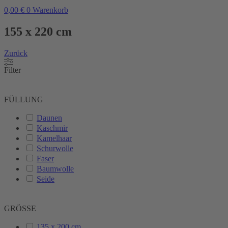
0,00
€
0
Warenkorb
155 x 220 cm
Zurück
Filter
FÜLLUNG
Daunen
Kaschmir
Kamelhaar
Schurwolle
Faser
Baumwolle
Seide
GRÖSSE
135 x 200 cm