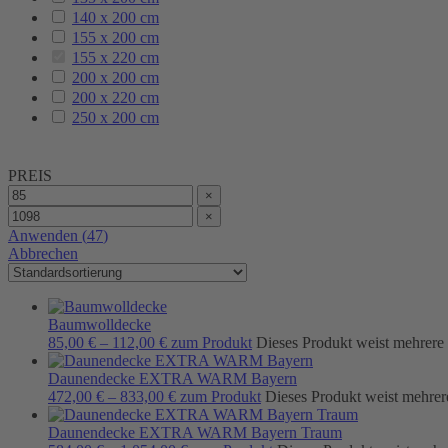
140 x 200 cm
155 x 200 cm
155 x 220 cm
200 x 200 cm
200 x 220 cm
250 x 200 cm
PREIS
×
×
Anwenden
(
47
)
Abbrechen
Baumwolldecke
85,00
€
–
112,00
€
zum Produkt
Dieses Produkt weist mehrere
Daunendecke EXTRA WARM Bayern
472,00
€
–
833,00
€
zum Produkt
Dieses Produkt weist mehrer
Daunendecke EXTRA WARM Bayern Traum