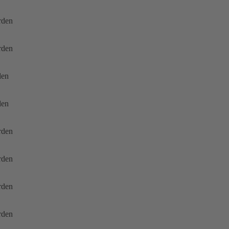
rden
rden
den
den
rden
rden
rden
rden