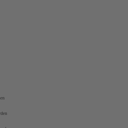
den
rden