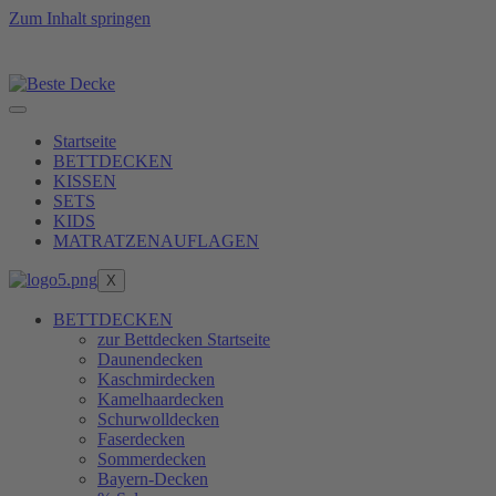
Zum Inhalt springen
kraft zu erreichen, erfüllen wir unsere Produkte erst n
Startseite
BETTDECKEN
KISSEN
SETS
KIDS
MATRATZENAUFLAGEN
X
BETTDECKEN
zur Bettdecken Startseite
Daunendecken
Kaschmirdecken
Kamelhaardecken
Schurwolldecken
Faserdecken
Sommerdecken
Bayern-Decken