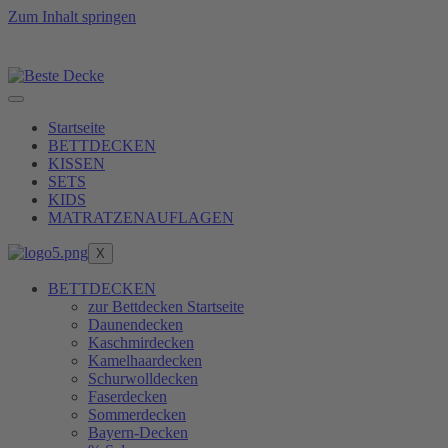
Zum Inhalt springen
 Füllkraft zu erreichen, erfüllen wir unsere Produkte er
Startseite
BETTDECKEN
KISSEN
SETS
KIDS
MATRATZENAUFLAGEN
X
BETTDECKEN
zur Bettdecken Startseite
Daunendecken
Kaschmirdecken
Kamelhaardecken
Schurwolldecken
Faserdecken
Sommerdecken
Bayern-Decken