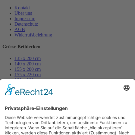
Kontakt
Über uns
Impressum
Datenschutz
AGB
Widerrufsbelehrung
Grösse Bettdecken
135 x 200 cm
140 x 200 cm
155 x 200 cm
155 x 220 cm
200 x 200 cm
250 x 200 cm
Grösse Kissen
80 x 80 cm
70 x 90 cm
40 x 80 cm
40 x 60 cm
60 x 80 cm