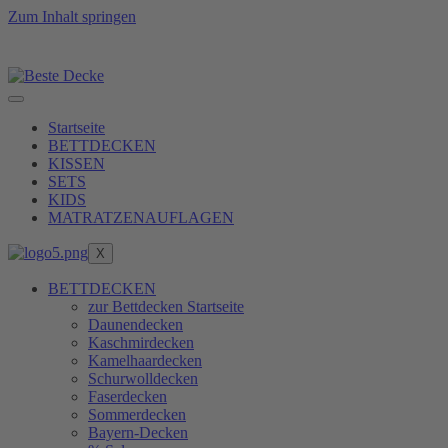
Zum Inhalt springen
e Füllkraft zu erreichen, erfüllen wir unsere Produkte 
Startseite
BETTDECKEN
KISSEN
SETS
KIDS
MATRATZENAUFLAGEN
X
BETTDECKEN
zur Bettdecken Startseite
Daunendecken
Kaschmirdecken
Kamelhaardecken
Schurwolldecken
Faserdecken
Sommerdecken
Bayern-Decken