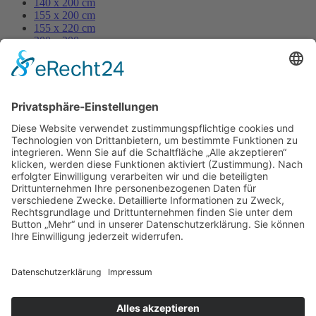
140 x 200 cm
155 x 200 cm
155 x 220 cm
200 x 200 cm
250 x 200 cm
Grösse Kissen
80 x 80 cm
70 x 90 cm
40 x 80 cm
40 x 60 cm
60 x 80 cm
35 x 40 cm
50 x 50 cm
40 x 40 cm
© 2023 Beste Decke – All rights reserved
Design by
KB WebStudio
10% Rabatt