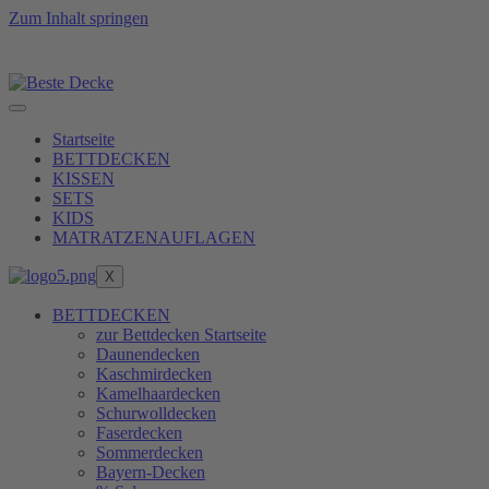
Zum Inhalt springen
raft zu erreichen, erfüllen wir unsere Produkte erst na
Startseite
BETTDECKEN
KISSEN
SETS
KIDS
MATRATZENAUFLAGEN
X
BETTDECKEN
zur Bettdecken Startseite
Daunendecken
Kaschmirdecken
Kamelhaardecken
Schurwolldecken
Faserdecken
Sommerdecken
Bayern-Decken