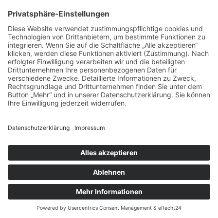
Grösse Kissen
80 x 80 cm
70 x 90 cm
40 x 80 cm
40 x 60 cm
60 x 80 cm
35 x 40 cm
50 x 50 cm
40 x 40 cm
© 2023 Beste Decke – All rights reserved
Design by
KB WebStudio
10% Rabatt
Nutzen Sie jetzt den Code
: sommer
und erhalten Sie 10% Rabatt
auf alle Produkte! Frohes Einkaufen!
Gutschein!