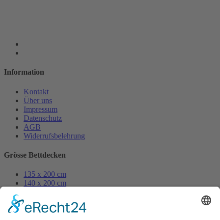
Information
Kontakt
Über uns
Impressum
Datenschutz
AGB
Widerrufsbelehrung
Grösse Bettdecken
135 x 200 cm
140 x 200 cm
155 x 200 cm
155 x 220 cm
200 x 200 cm
250 x 200 cm