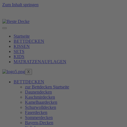
Zum Inhalt springen
 erreichen, erfüllen wir unsere Produkte erst nach dem 
Startseite
BETTDECKEN
KISSEN
SETS
KIDS
MATRATZENAUFLAGEN
X
BETTDECKEN
zur Bettdecken Startseite
Daunendecken
Kaschmirdecken
Kamelhaardecken
Schurwolldecken
Faserdecken
Sommerdecken
Bayern-Decken